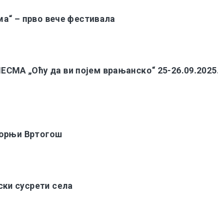
а“ – прво вече фестивала
А „Оћу да ви појем врањанско“ 25-26.09.2025. 
Горњи Вртогош
ки сусрети села