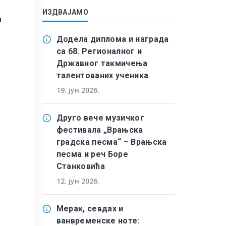
ИЗДВАЈАМО
а
Додела диплома и награда
са 68. Регионалног и
Државног такмичења
талентованих ученика
19. јун 2026.
Друго вече музичког
фестивала „Врањска
градска песма“ – Врањска
песма и реч Боре
Станковића
12. јун 2026.
Мерак, севдах и
ванвременске ноте: