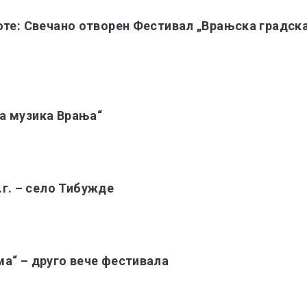
оте: Свечано отворен Фестивал „Врањска градск
а музика Врања“
. – село Тибужде
а“ – друго вече фестивала