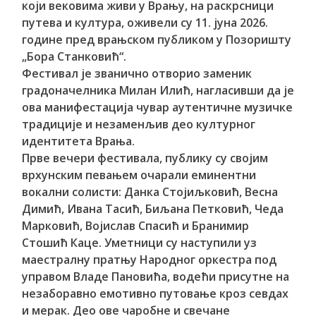
који вековима живи у Врању, на раскрсници
путева и култура, оживели су 11. јуна 2026.
године пред врањском публиком у Позоришту
„Бора Станковић“.
Фестивал је званично отворио заменик
градоначелника Милан Илић, нагласивши да је
ова манифестација чувар аутентичне музичке
традиције и незаменљив део културног
идентитета Врања.
Прве вечери фестивала, публику су својим
врхунским певањем очарали еминентни
вокални солисти: Данка Стојиљковић, Весна
Димић, Ивана Тасић, Биљана Петковић, Чеда
Марковић, Војислав Спасић и Бранимир
Стошић Каце. Уметници су наступили уз
маестралну пратњу Народног оркестра под
управом Владе Пановића, водећи присутне на
незаборавно емотивно путовање кроз севдах
и мерак. Део ове чаробне и свечане