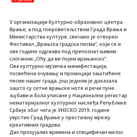
У организацији Културно-образовног центра
Врање, а под покровитељством Града Врања и
Министарства културе, свечано је отворен
Фестивал „Врањска градска песма“, који се и
ове године одржава под препознатљивим
слоганом „Оћу да ви појем врањанско“.
Ова културно-музичка манифестација,
посвећена очувању и промоцији заштићене
песме нашег града, још једном је доказала
зашто су сетне врањске ноте и речи пуне
љубави и бола уписане у Национални регистар
нематеријалног културног наслеђа Републике
Србије због чега је УНЕСКО 2019. године
уврстио Град Врање у престижну мрежу
креативних градова.
Дах прохујалих времена и специфичан мелос