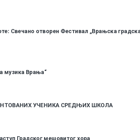
оте: Свечано отворен Фестивал „Врањска градск
а музика Врања“
ЕНТОВАНИХ УЧЕНИКА СРЕДЊИХ ШКОЛА
аступ Градског мешовитог хора