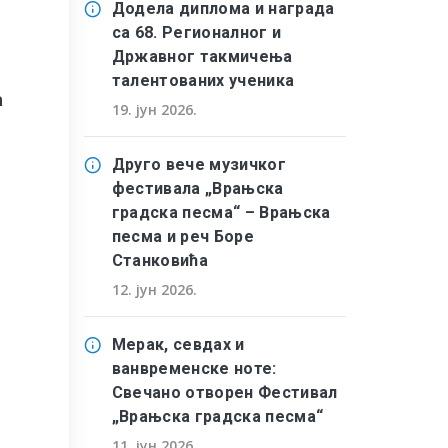
Додела диплома и награда
са 68. Регионалног и
Државног такмичења
талентованих ученика
а
19. јун 2026.
Друго вече музичког
фестивала „Врањска
градска песма“ – Врањска
песма и реч Боре
Станковића
12. јун 2026.
Мерак, севдах и
ванвременске ноте:
Свечано отворен Фестивал
„Врањска градска песма“
11. јун 2026.