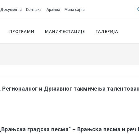
Документа
Контакт
Архива
Мапа сајта
ПРОГРАМИ
МАНИФЕСТАЦИЈЕ
ГАЛЕРИЈА
8. Регионалног и Државног такмичења талентова
„Врањска градска песма“ – Врањска песма и реч 