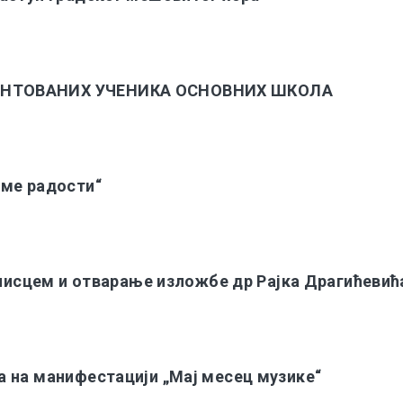
ЕНТОВАНИХ УЧЕНИКА ОСНОВНИХ ШКОЛА
еме радости“
а писцем и отварање изложбе др Рајка Драгићевић
 на манифестацији „Мај месец музике“