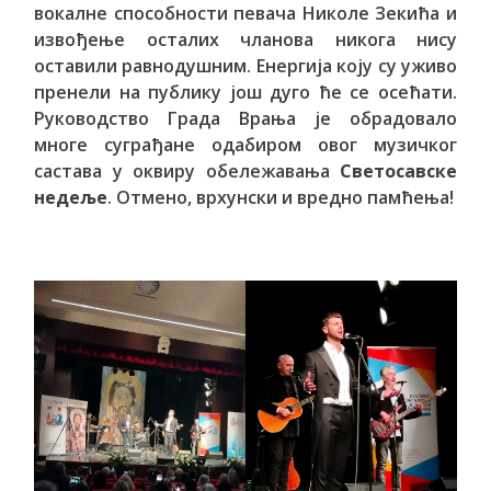
вокалне способности певача Николе Зекића и
извођење осталих чланова никога нису
оставили равнодушним. Енергија коју су уживо
пренели на публику још дуго ће се осећати.
Руководство Града Врања је обрадовало
многе суграђане одабиром овог музичког
састава у оквиру обележавања
Светосавске
недеље
. Отмено, врхунски и вредно памћења!