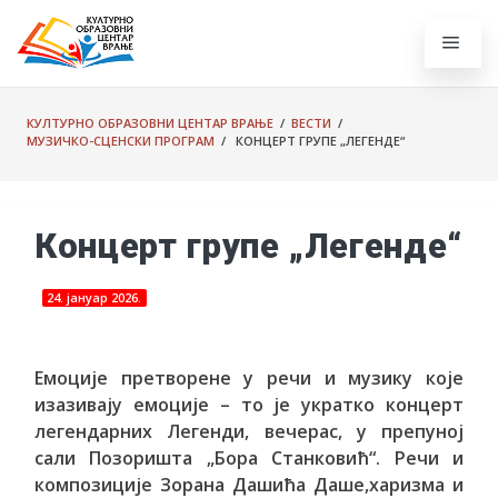
КУЛТУРНО ОБРАЗОВНИ ЦЕНТАР ВРАЊЕ
/
ВЕСТИ
/
МУЗИЧКО-СЦЕНСКИ ПРОГРАМ
/ КОНЦЕРТ ГРУПЕ „ЛЕГЕНДЕ“
Концерт групе „Легенде“
24. јануар 2026.
Емоције претворене у речи и музику које
изазивају емоције – то је укратко концерт
легендарних Легенди, вечерас, у препуној
сали Позоришта „Бора Станковић“. Речи и
композиције Зорана Дашића Даше,харизма и