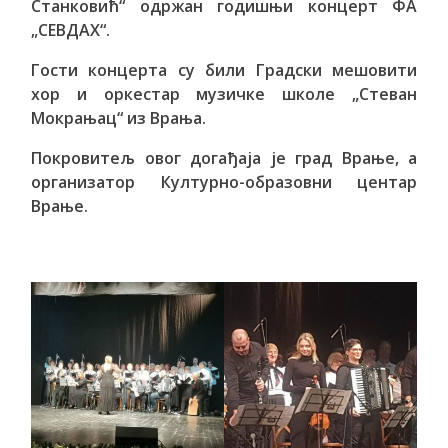
Станковић“ одржан годишњи концерт ФА
„СЕВДАХ“.
Гости концерта су били Градски мешовити
хор и оркестар музичке школе „Стеван
Мокрањац“ из Врања.
Покровитељ овог догађаја је град Врање, а
организатор Културно-образовни центар
Врање.