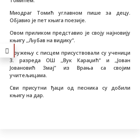
Томићем.
Миодраг Томић углавном пише за децу.
Објавио је пет књига поезије.
Овом приликом представио је своју најновију
књигу ,,Љубав на видику“.
Дружењу с писцем присуствовали су ученици
3. разреда ОШ ,,Вук Караџић“ и ,,Јован
Јовановић Змај“ из Врања са својим
учитељицама.
Сви присутни ђаци од песника су добили
књигу на дар.