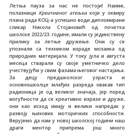
Летња пауза за нас не постоји! Наиме,
полазници
Креативног атељеа
који у оквиру
плана рада КОЦ-а успешно води дипломирани
сликар Никола Стојановић од почетка
школске 2022/23. године, имали су јединствену
прилику за летње дружење. Они су се
упознали са техником израде мозаика од
природних материјала. У току јула и августа
месеца стварали су своје уметничко дело
учествујући у свим фазама његовог настајања.
За децу предшколског узраста и
основношколце млађих разреда овакав тип
радионица је од великог значаја, јер поред
могућности да се креативно изразе и друже,
они као исход имају и велики напредак у
развоју њихових моторичких способности.
Верујемо да нам у новој школској години наш
драги ментор припрема још много