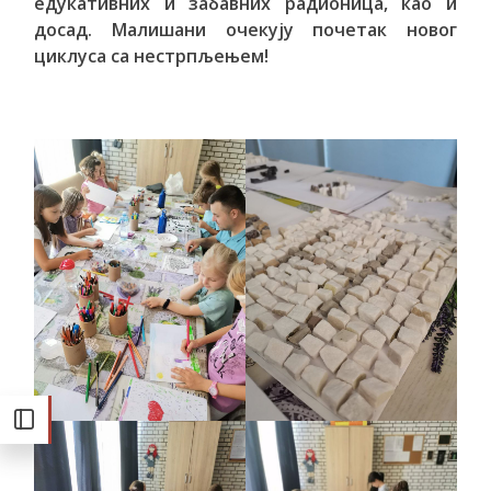
едукативних и забавних радионица, као и
досад. Малишани очекују почетак новог
циклуса са нестрпљењем!