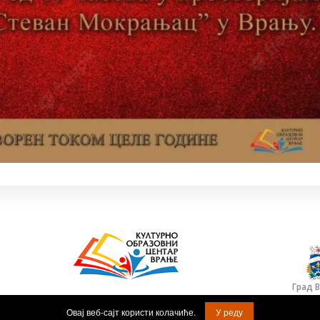
Град 
© Задржана права на садржај.
Овај веб-сајт користи колачиће.
У реду