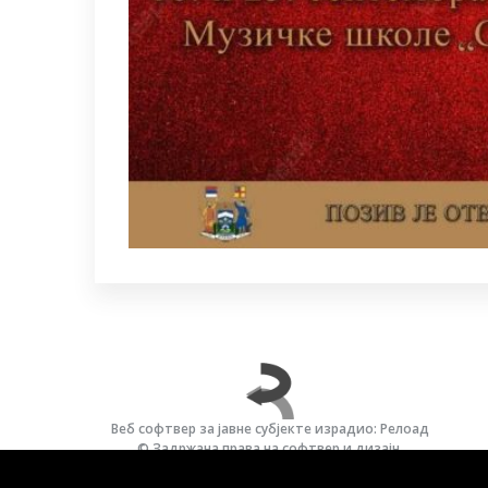
Веб софтвер за јавне субјекте израдио: Релоад
© Задржана права на софтвер и дизајн.