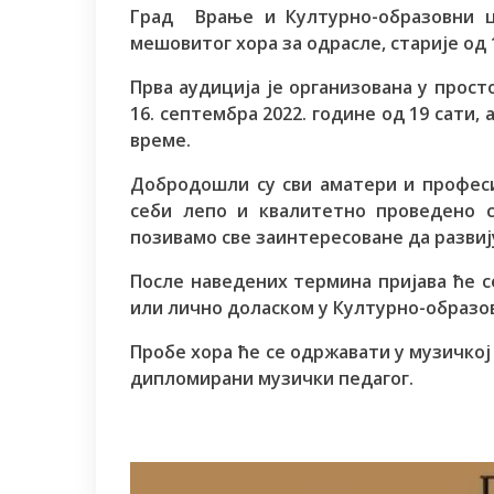
Град Врање и Културно-образовни 
мешовитог хора за одрасле, старије од 
Прва аудиција је организована у прост
16. септембра 2022. године од 19 сати, 
време.
Добродошли су сви аматери и профес
себи лепо и квалитетно проведено с
позивамо све заинтересоване да развију
После наведених термина пријава ће с
или лично доласком у Културно-образовн
Пробе хора ће се одржавати у музичкој
дипломирани музички педагог.