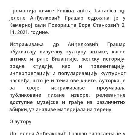
Промоција књиге Femina antica balcanica др
Јелене Анђелковић Грашар одржана је у
Камерној сали Позоришта Бора Станковић 2.
11. 2021. године.
Истраживања др Анђелковић Грашар
обухватају визуелну културу антике, касне
антике и ране Византије, женску историју,
родне студије, као и презентацију,
интерпретацију и популаризацију културног
наслеђа, што је и тема ове књиге. Ауторка је
за своје истраживање проучавала
публиковане писане изворе, релевантне
доступне музејске и грађе из различитих
збирки, уз анализе материјала на терену.
О аутору
Др Јелена Анђелковић Грашар запослена је у