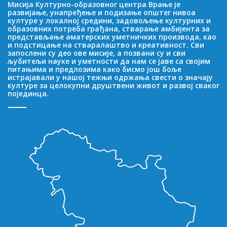
Мисија Културно-образовног центра Врање је
развијање, унапређење и подизање општег нивоа
културе у локалној средини, задовољење културних и
образовних потреба грађана, стварање амбијента за
представљање аматерских уметничких производа, као
и подстицање на стваралаштво и креативност. Сви
запослени су део ове мисије, а позвани су и сви
љубитељи науке и уметности да нам се јаве са својим
питањима и предлозима како бисмо још боље
истрајавали у нашој тежњи одржања свести о значају
културе за целокупни друштвени живот и развој сваког
појединца.