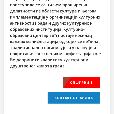
приступило се са циљем проширења
делатности из области културе и његова
имплементација у организацији културних
активности Града и других културних и
образовних институција. Културно-
образовни центар већ постаје носилац
важних манифестација од којих се већина
традиционално организује, а у плану је и
покретање сопствених манифестација које
ће допринети квалитету културног и
друштвеног живота града.
ОПШИРНИЈЕ
КОНТАКТ СТРАНИЦА